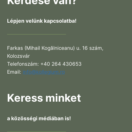
Kérdése van?
Lépjen velünk kapcsolatba!
Farkas (Mihail Kogălniceanu) u. 16 szám,
Kolozsvár
Telefonszám: +40 264 430653
Email:
info@kollegium.ro
Keress minket
a közösségi médiában is!