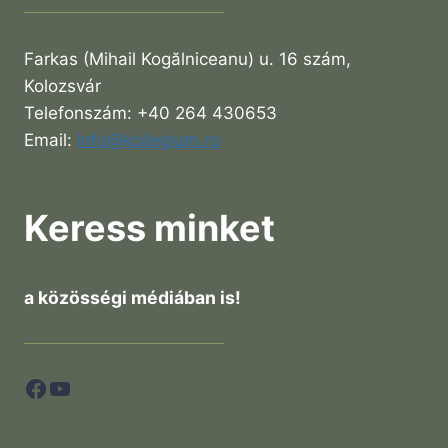
Farkas (Mihail Kogălniceanu) u. 16 szám,
Kolozsvár
Telefonszám: +40 264 430653
Email:
info@kollegium.ro
Keress minket
a közösségi médiában is!
Facebook
YouTube