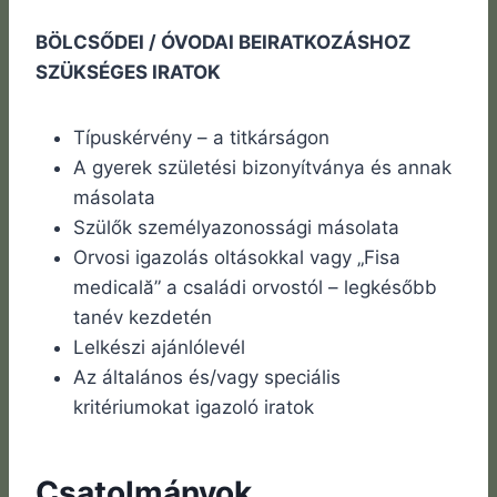
BÖLCSŐDEI / ÓVODAI BEIRATKOZÁSHOZ
SZÜKSÉGES IRATOK
Típuskérvény – a titkárságon
A gyerek születési bizonyítványa és annak
másolata
Szülők személyazonossági másolata
Orvosi igazolás oltásokkal vagy „Fisa
medicală” a családi orvostól – legkésőbb
tanév kezdetén
Lelkészi ajánlólevél
Az általános és/vagy speciális
kritériumokat igazoló iratok
Csatolmányok