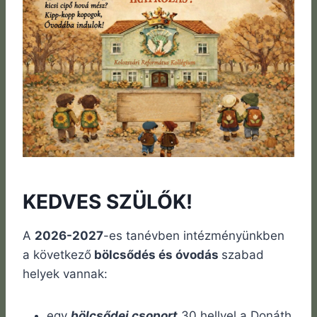
KEDVES SZÜLŐK!
A
2026-2027
-es tanévben intézményünkben
a következő
bölcsődés és óvodás
szabad
helyek vannak:
egy
bölcsődei csoport
30 hellyel a Donáth