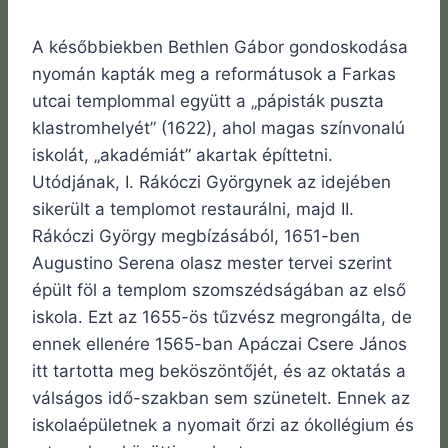
A későbbiekben Bethlen Gábor gondoskodása
nyomán kapták meg a reformátusok a Farkas
utcai templommal együtt a „pápisták puszta
klastromhelyét” (1622), ahol magas színvonalú
iskolát, „akadémiát” akartak építtetni.
Utódjának, I. Rákóczi Györgynek az idejében
sikerült a templomot restaurálni, majd II.
Rákóczi György megbízásából, 1651-ben
Augustino Serena olasz mester tervei szerint
épült föl a templom szomszédságában az első
iskola. Ezt az 1655-ös tűzvész megrongálta, de
ennek ellenére 1565-ban Apáczai Csere János
itt tartotta meg beköszöntőjét, és az oktatás a
válságos idő-szakban sem szünetelt. Ennek az
iskolaépületnek a nyomait őrzi az ókollégium és