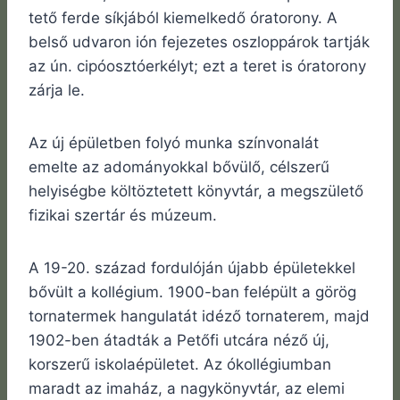
tető ferde síkjából kiemelkedő óratorony. A
belső udvaron ión fejezetes oszloppárok tartják
az ún. cipóosztóerkélyt; ezt a teret is óratorony
zárja le.
Az új épületben folyó munka színvonalát
emelte az adományokkal bővülő, célszerű
helyiségbe költöztetett könyvtár, a megszülető
fizikai szertár és múzeum.
A 19-20. század fordulóján újabb épületekkel
bővült a kollégium. 1900-ban felépült a görög
tornatermek hangulatát idéző tornaterem, majd
1902-ben átadták a Petőfi utcára néző új,
korszerű iskolaépületet. Az ókollégiumban
maradt az imaház, a nagykönyvtár, az elemi