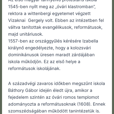
1545-ben nyílt meg az „óvári klastromban”,
rektora a wittenbergi egyetemet végzett
Vizaknai Gergely volt. Ebben az intézetben fel
váltva tanítottak evangélikusok, reformátusok,
majd unitáriusok.
1557-ben az országgyűlés kérésére Izabella
királynő engedélyezte, hogy a kolozsvári
dominikánusok üresen maradt zárdájában
iskola működjön. Ez az első helye a
reformátusok iskolájának.
A századvégi zavaros időkben megszűnt iskola
Báthory Gábor idején éledt újra, amikor a
fejedelem szintén az óvári romos templomot
adományozta a reformátusoknak (1608). Ennek
szomszédságában működött tanintézetük is.