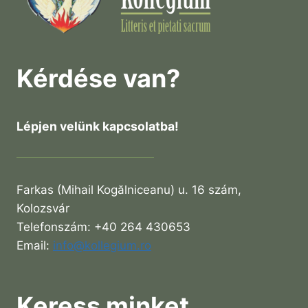
Kérdése van?
Lépjen velünk kapcsolatba!
Farkas (Mihail Kogălniceanu) u. 16 szám,
Kolozsvár
Telefonszám: +40 264 430653
Email:
info@kollegium.ro
Keress minket