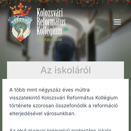
Skip
to
content
Az iskoláról
A több mint négyszáz éves múltra
visszatekintő Kolozsvári Református Kollégium
története szorosan összefonódik a reformáció
elterjedésével városunkban.
Az első magyar tannyelvű protestáns iskola