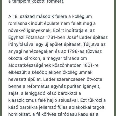
a templom közötti romkert.
A 18. század második felére a kollégium
romlásnak indult épülete nem felelt meg a
növekvő igényeknek. Ezért indíttatja el az
Egyházi Főtanács 1781-ben Josef Leder építész
irányításával egy új épület építését. Túljutva az
anyagi nehézségeken és az 1798-as tűzvész
okozta károkon, a magyar társadalom
áldozatkészségének köszönhetően 1801-re
elkészült a későbbiekben ókollégiumnak
nevezett épület. Leder szerencsésen ötvözte
benne a református egyház puritán igényeit,
saját, a lehiggadó késő barokktól a
klasszicizmus felé hajló stílusával. Ezt tükrözi a
késő barokkra jellemző füles ablakokkal tagolt
homlokzat, a félköríves záródású kapu és a