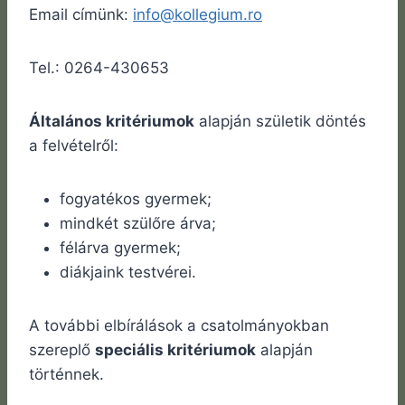
Email címünk:
info@kollegium.ro
Tel.: 0264-430653
Általános kritériumok
alapján születik döntés
a felvételről:
fogyatékos gyermek;
mindkét szülőre árva;
félárva gyermek;
diákjaink testvérei.
A további elbírálások a csatolmányokban
szereplő
speciális kritériumok
alapján
történnek.