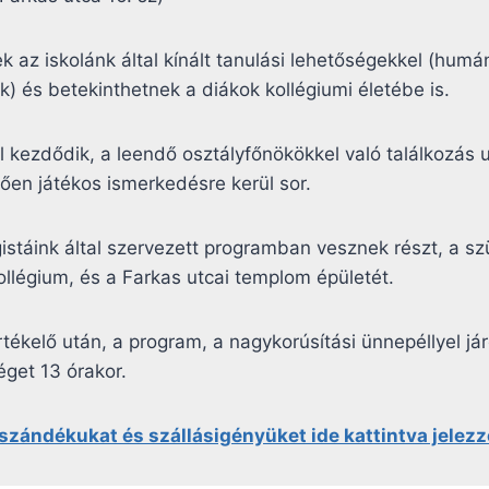
az iskolánk által kínált tanulási lehetőségekkel (humán:
k) és betekinthetnek a diákok kollégiumi életébe is.
al kezdődik, a leendő osztályfőnökökkel való találkozás 
en játékos ismerkedésre kerül sor.
gistáink által szervezett programban vesznek részt, a sz
ollégium, és a Farkas utcai templom épületét.
értékelő után, a program, a nagykorúsítási ünnepéllyel 
éget 13 órakor.
 szándékukat és szállásigényüket ide kattintva jelezzé