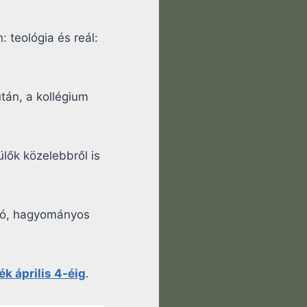
 teológia és reál:
után, a kollégium
ülők közelebbről is
járó, hagyományos
k április 4-éig
.