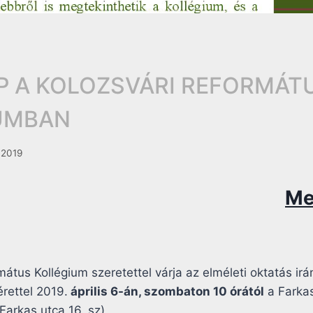
AP A KOLOZSVÁRI REFORMÁT
UMBAN
 2019
Me
mátus Kollégium szeretettel várja az elméleti oktatás ir
érettel 2019.
április 6-án, szombaton 10 órától
a Farka
Farkas utca 16. sz)