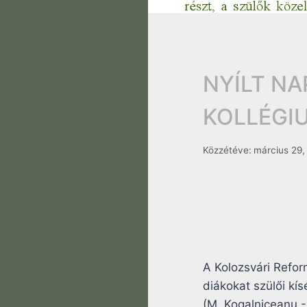
NYÍLT N
KOLLÉGI
Közzétéve:
március 29,
A Kolozsvári Refor
diákokat szülői kís
(M. Kogalniceanu -