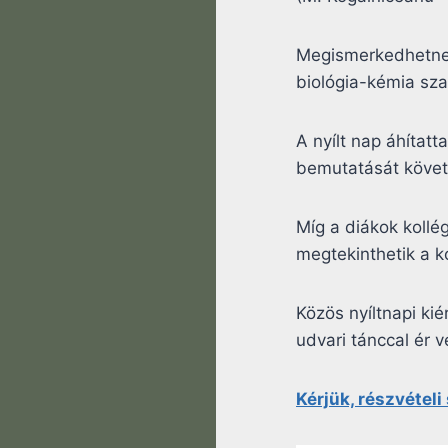
Megismerkedhetnek 
biológia-kémia sza
A nyílt nap áhítatt
bemutatását követő
Míg a diákok kollé
megtekinthetik a k
Közös nyíltnapi ki
udvari tánccal ér v
Kérjük, részvételi