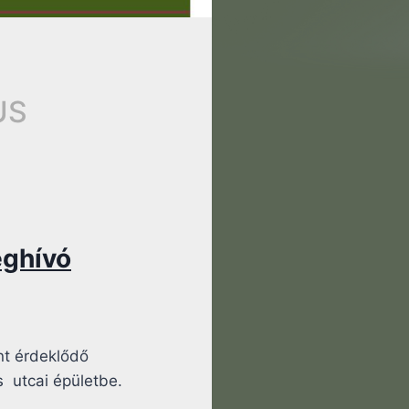
US
ghívó
ánt érdeklődő
s
utcai épületbe.